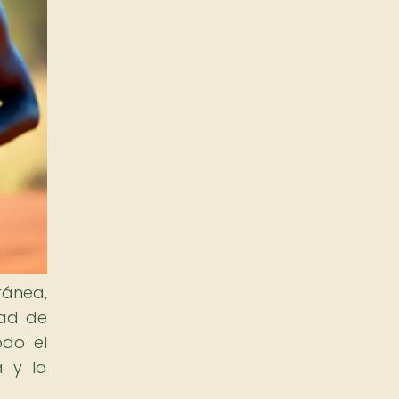
ránea,
dad de
odo el
a y la