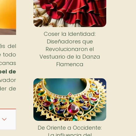
Coser la Identidad:
Diseñadores que
és del
Revolucionaron el
e todo
Vestuario de la Danza
icanas
Flamenca
pel de
tivador
der de
De Oriente a Occidente:
La influencia del