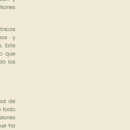
tiones
nicos
nos y
. Este
no que
do los
dad de
e todo
siones
que ha