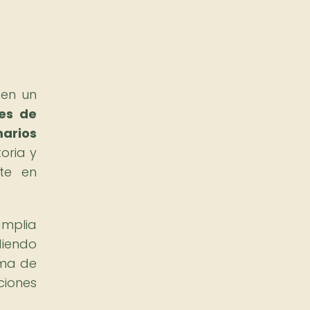
 en un
les de
marios
oria y
rte en
amplia
diendo
ama de
ciones