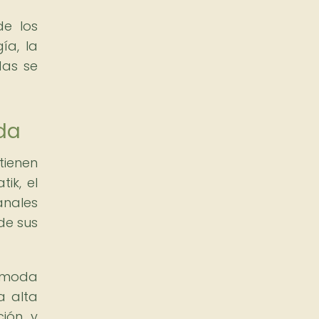
de los
ía, la
das se
da
tienen
ik, el
anales
de sus
e moda
a alta
ción y