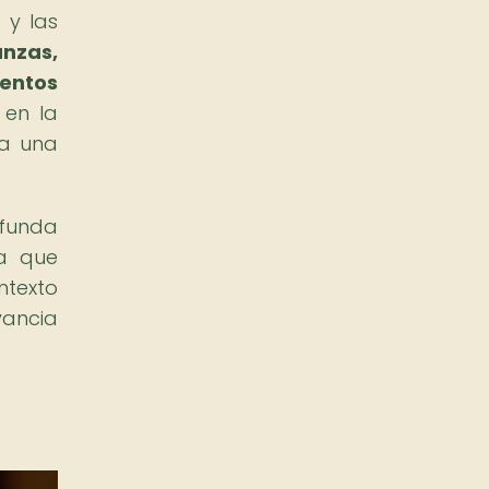
 y las
anzas,
ientos
 en la
ta una
ofunda
da que
ntexto
vancia