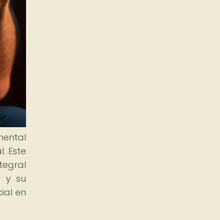
mental
. Este
tegral
o y su
ial en