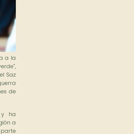
a a la
erde",
el Saz
guerra
nes de
 y ha
gión a
 parte