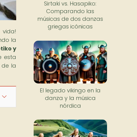
Sirtaki vs. Hasapiko:
Comparando las
músicas de dos danzas
griegas icónicas
vida!
ndo la
tiko y
e esta
 de la
El legado vikingo en la
danza y la música
nórdica