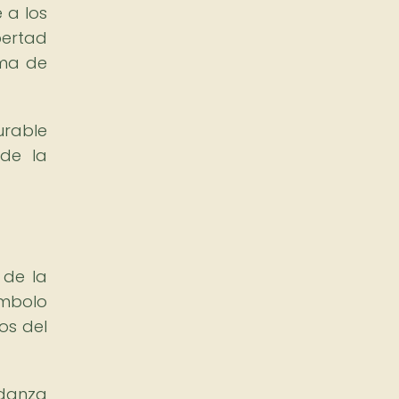
 a los
bertad
rma de
urable
de la
 de la
ímbolo
os del
 danza