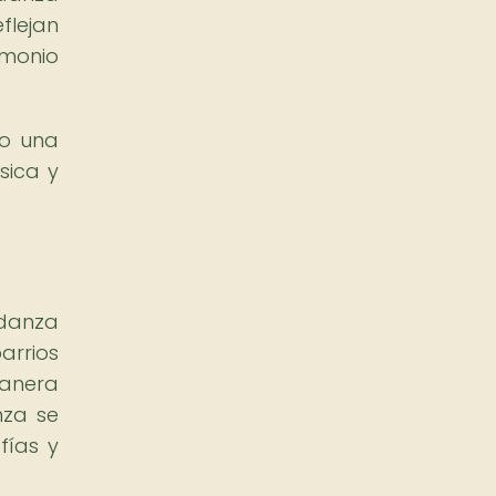
flejan
imonio
do una
sica y
 danza
arrios
manera
nza se
fías y