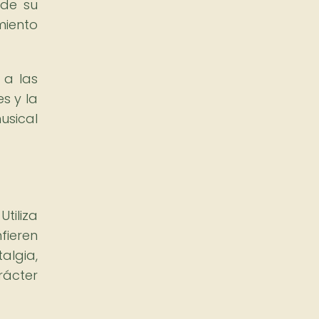
 de su
miento
 a las
es y la
usical
tiliza
fieren
algia,
rácter