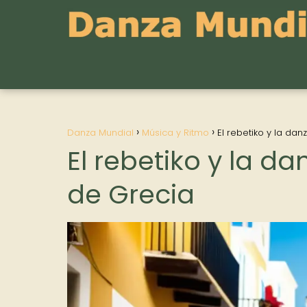
Danza Mundial
Música y Ritmo
El rebetiko y la da
El rebetiko y la d
de Grecia