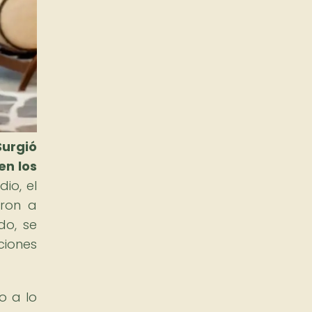
Surgió
en los
io, el
aron a
do, se
ciones
o a lo