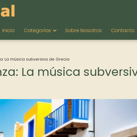
Inicio
Categorías
Sobre Nosotros
Contacto
nza: La música subversiva de Grecia
anza: La música subversi