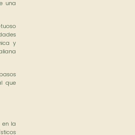
de una
etuoso
idades
nica y
aliana
 pasos
al que
 en la
sticos