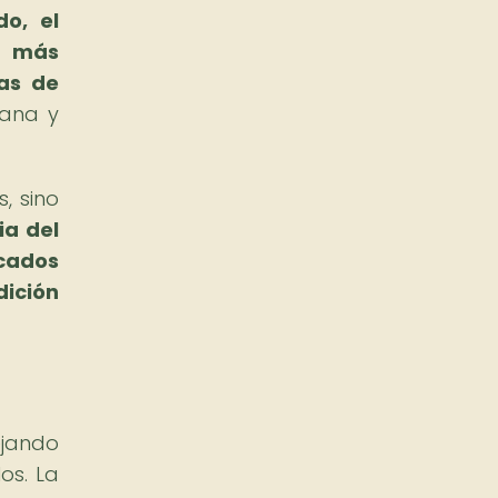
do, el
a más
ras de
iana y
, sino
ia del
icados
dición
ejando
os. La