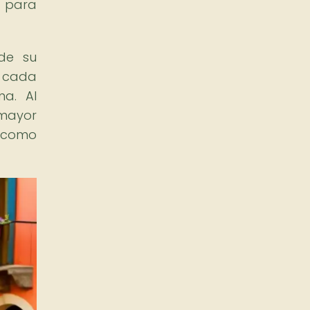
o para
de su
e cada
na. Al
 mayor
a como