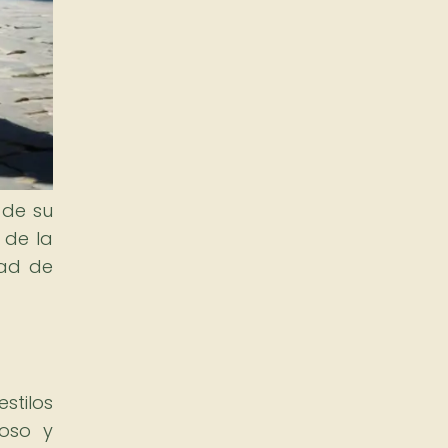
 de su
 de la
dad de
stilos
uoso y