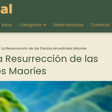
Inicio
Categorías
Sobre Nosotros
Contacto
: La Resurrección de las Danzas Ancestrales Maoríes
a Resurrección de las
es Maoríes