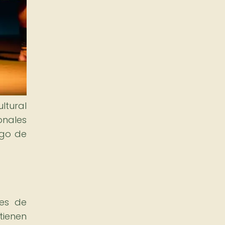
ltural
onales
rgo de
tes de
tienen