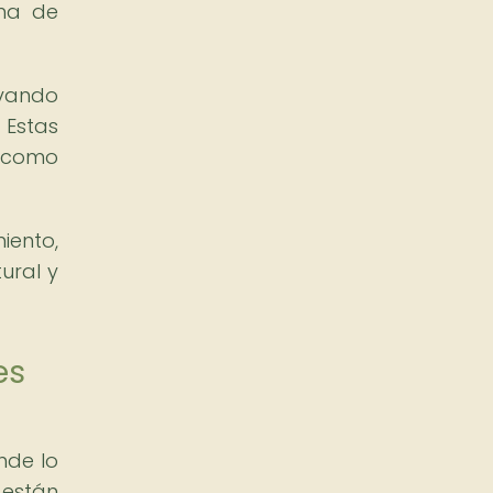
rma de
rvando
 Estas
í como
iento,
ural y
es
nde lo
 están