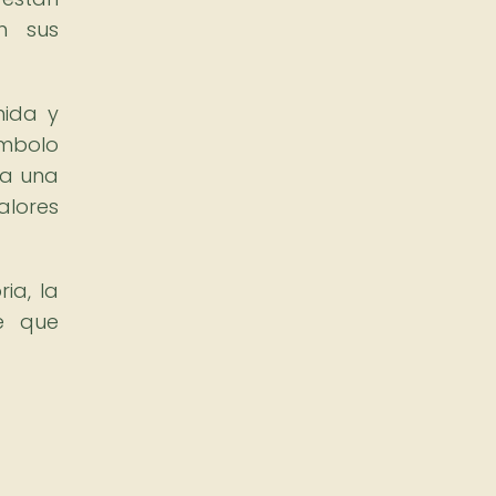
n sus
nida y
ímbolo
ta una
alores
ia, la
le que