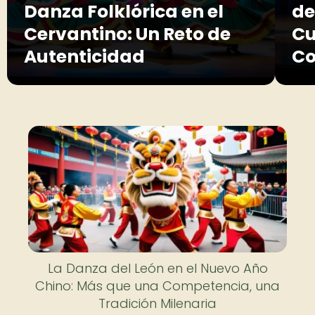
Danza Folklórica en el
de
Cervantino: Un Reto de
Cu
Autenticidad
Co
La Danza del León en el Nuevo Año
Chino: Más que una Competencia, una
Tradición Milenaria