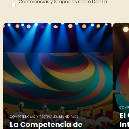
Conferencias y Simposios sobre Danza
COMP
El
COMPETENCIAS Y FESTIVALES MUNDIALES
La Competencia de
In