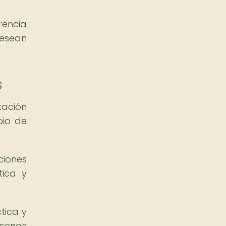
rencia
desean
s
tación
bio de
ciones
tica y
tica y
rsonas