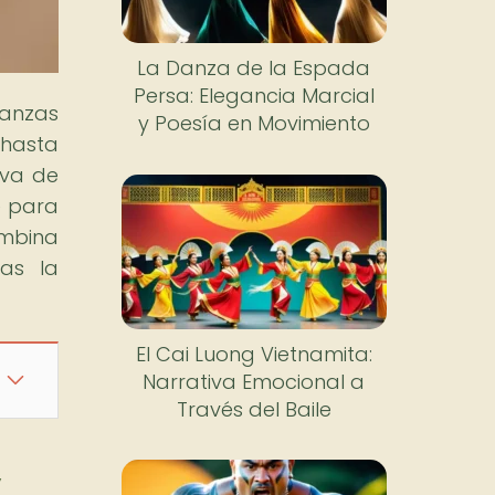
La Danza de la Espada
Persa: Elegancia Marcial
danzas
y Poesía en Movimiento
 hasta
iva de
e para
ombina
das la
El Cai Luong Vietnamita:
Narrativa Emocional a
Través del Baile
y