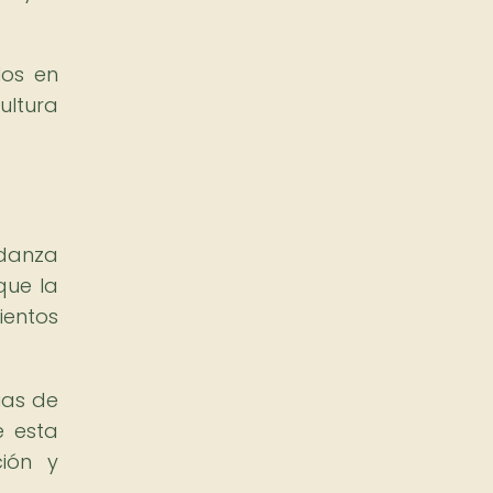
los en
ultura
 danza
que la
ientos
ias de
e esta
ción y