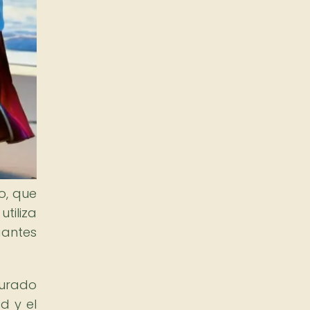
o, que
tiliza
gantes
durado
d y el