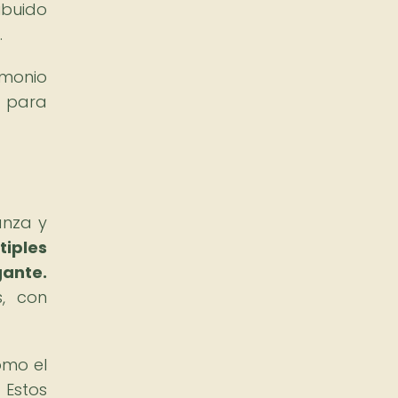
buido
.
imonio
o para
anza y
tiples
gante.
s, con
omo el
 Estos