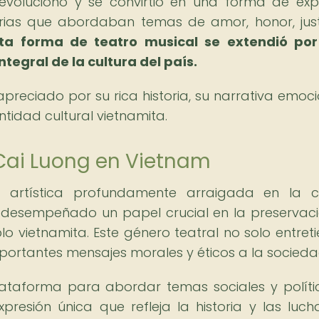
 evolucionó y se convirtió en una forma de exp
orias que abordaban temas de amor, honor, just
sta forma de teatro musical se extendió po
ntegral de la cultura del país.
apreciado por su rica historia, su narrativa emoci
ntidad cultural vietnamita.
 Cai Luong en Vietnam
 artística profundamente arraigada en la c
ha desempeñado un papel crucial en la preservac
o vietnamita. Este género teatral no solo entreti
mportantes mensajes morales y éticos a la socieda
ataforma para abordar temas sociales y polític
resión única que refleja la historia y las luch