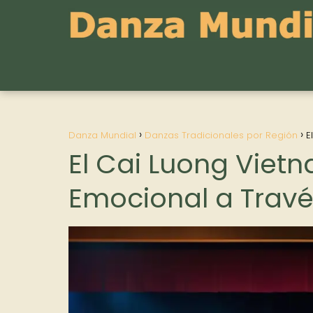
Danza Mundial
Danzas Tradicionales por Región
E
El Cai Luong Vietn
Emocional a Través