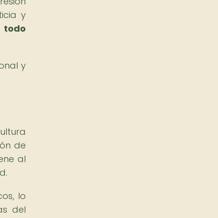
resión
icia y
r todo
onal y
ultura
ión de
ene al
d.
os, lo
as del