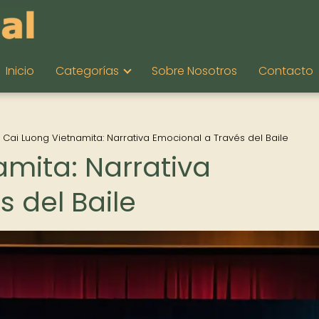
Inicio
Categorías
Sobre Nosotros
Contacto
l Cai Luong Vietnamita: Narrativa Emocional a Través del Baile
amita: Narrativa
 del Baile