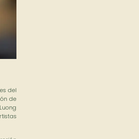
es del
ión de
 Luong
istas