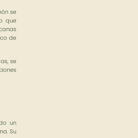
eón se
co que
icanas
ico de
as, se
ciones
ado un
na. Su