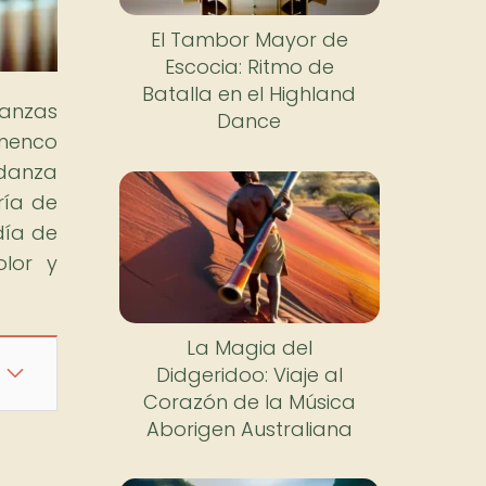
El Tambor Mayor de
Escocia: Ritmo de
Batalla en el Highland
danzas
Dance
amenco
 danza
ría de
día de
olor y
La Magia del
Didgeridoo: Viaje al
Corazón de la Música
Aborigen Australiana