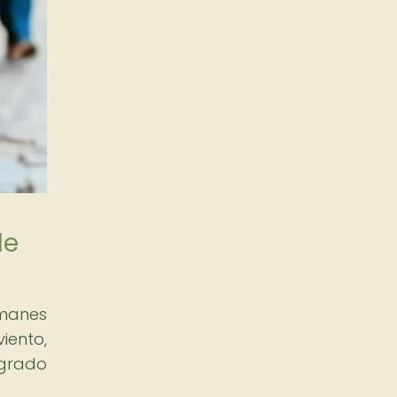
de
emanes
iento,
egrado