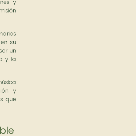
ones y
misión
narios
 en su
ser un
a y la
música
ción y
es que
ble