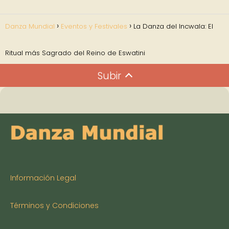
Danza Mundial
Eventos y Festivales
La Danza del Incwala: El
Ritual más Sagrado del Reino de Eswatini
Subir
Información Legal
Términos y Condiciones