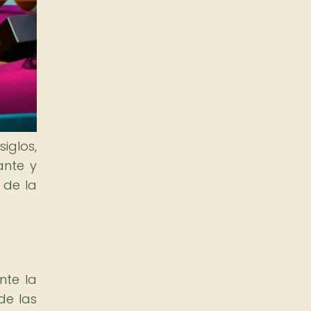
iglos,
ante y
 de la
nte la
de las