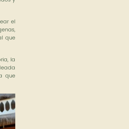
ear el
genas,
al que
ia, la
ldeada
ca que