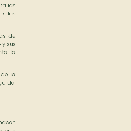
ta las
de las
ras de
 y sus
nta la
 de la
go del
 hacen
ados y