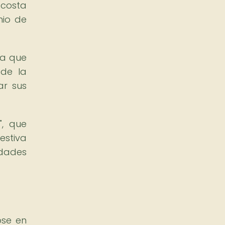
 costa
nio de
ca que
 de la
ar sus
", que
estiva
idades
ose en