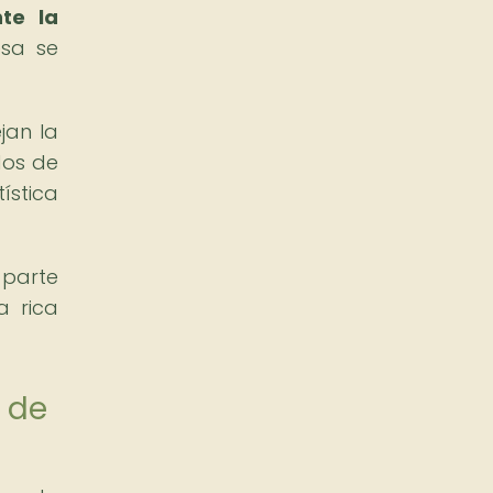
nte la
esa se
jan la
dos de
ística
 parte
a rica
a de