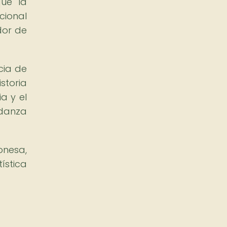
ue la
cional
dor de
cia de
storia
a y el
 danza
onesa,
ística