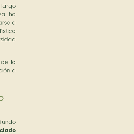
 largo
nza ha
arse a
ística
rsidad
 de la
ción a
o
ofundo
ciado