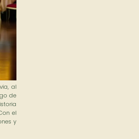
ia, al
rgo de
storia
Con el
ones y