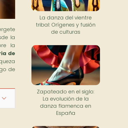
La danza del vientre
tribal: Orígenes y fusión
érgete
de culturas
sde la
bre la
ria de
iqueza
rgo de
Zapateado en el siglo:
La evolución de la
danza flamenca en
España