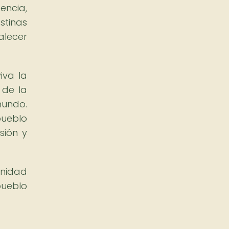
encia,
stinas
alecer
iva la
 de la
mundo.
pueblo
sión y
unidad
pueblo