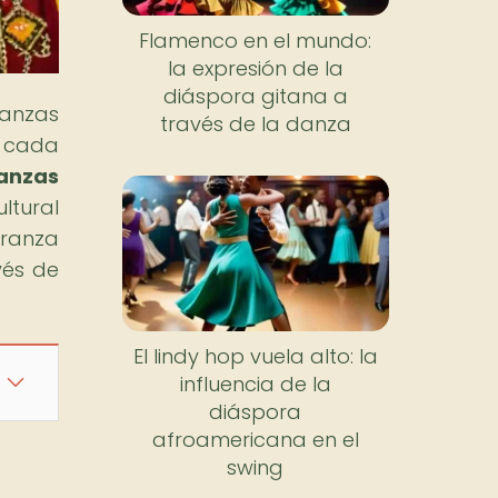
Flamenco en el mundo:
la expresión de la
diáspora gitana a
danzas
través de la danza
n cada
danzas
ultural
eranza
vés de
El lindy hop vuela alto: la
influencia de la
diáspora
afroamericana en el
swing