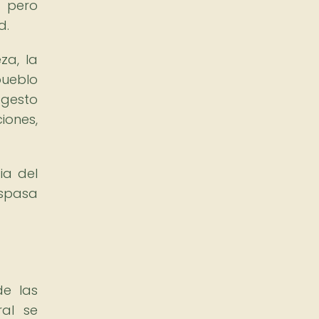
, pero
d.
za, la
pueblo
 gesto
iones,
ia del
aspasa
de las
ral se