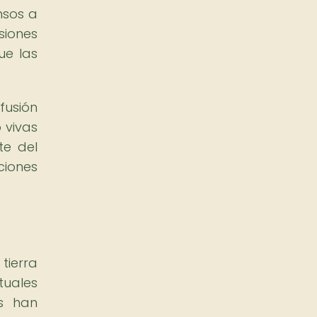
nsos a
siones
ue las
fusión
 vivas
te del
ciones
tierra
tuales
as han