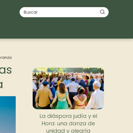
eranza
nas
a
La diáspora judía y el
Hora: una danza de
unidad y alegría