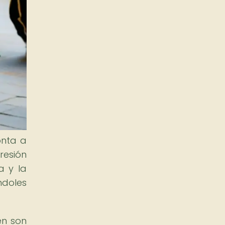
onta a
resión
a y la
ndoles
én son