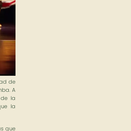
dad de
mba. A
 de la
que la
as que