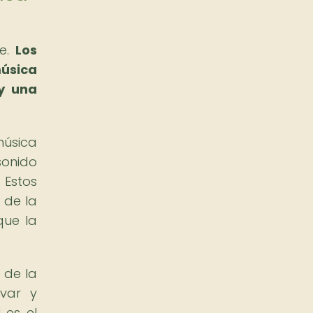
le.
Los
música
 y una
música
sonido
 Estos
 de la
que la
 de la
rvar y
 es el