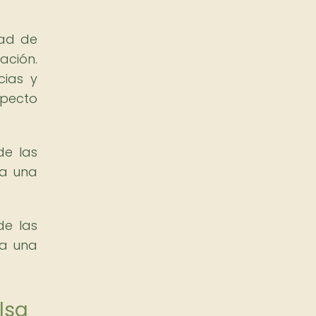
dad de
ación.
cias y
pecto
de las
ta una
de las
ta una
lsa