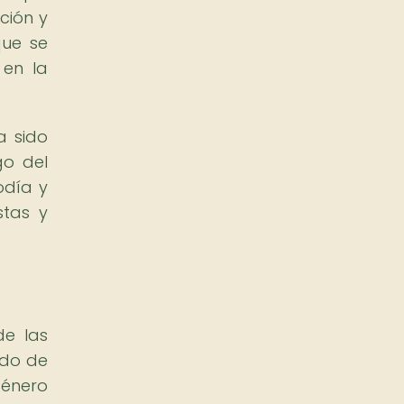
ción y
que se
 en la
a sido
go del
odía y
stas y
de las
ado de
género