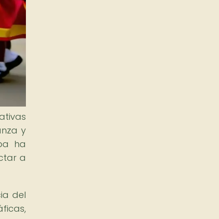
ativas
anza y
mba ha
ctar a
ia del
ficas,