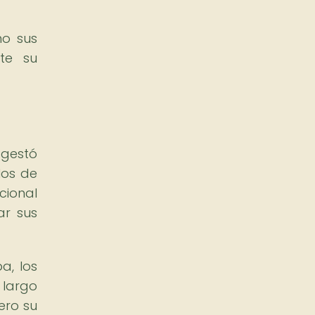
mo sus
nte su
 gestó
los de
cional
ar sus
a, los
 largo
ero su