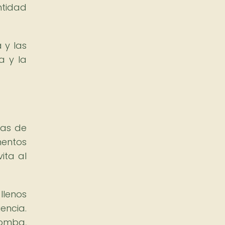
tidad
 y las
a y la
das de
mentos
ita al
llenos
encia.
Bomba,