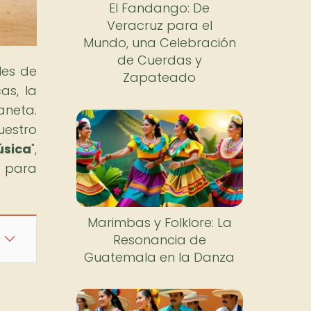
El Fandango: De
Veracruz para el
Mundo, una Celebración
de Cuerdas y
les de
Zapateado
as, la
aneta.
uestro
úsica
",
e para
Marimbas y Folklore: La
Resonancia de
Guatemala en la Danza