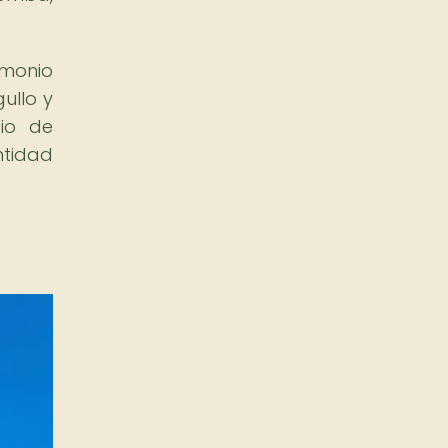
imonio
gullo y
gio de
ntidad