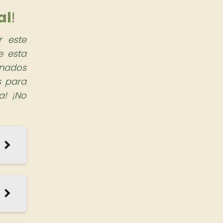
al
!
r este
e esta
onados
s para
a! ¡No