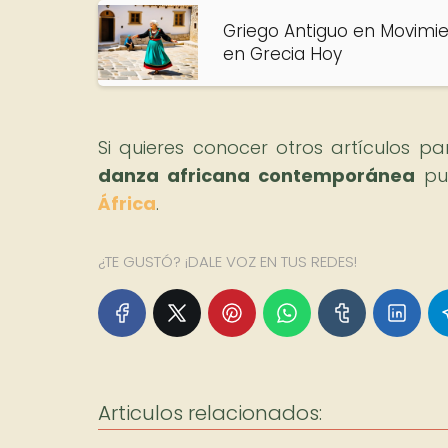
Griego Antiguo en Movimie
en Grecia Hoy
Si quieres conocer otros artículos p
danza africana contemporánea
pue
África
.
¿TE GUSTÓ? ¡DALE VOZ EN TUS REDES!
Articulos relacionados: