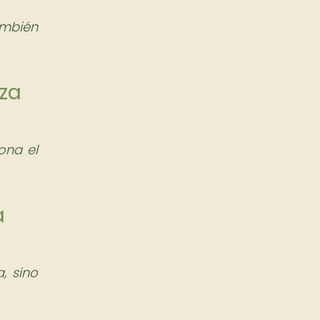
ambién
nza
ona el
a
, sino