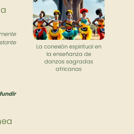
la
amente
stante
La conexión espiritual en
la enseñanza de
danzas sagradas
africanas
fundir
nea