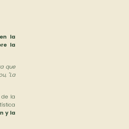
en la
re la
ya que
u, "La
 de la
ística
n y la