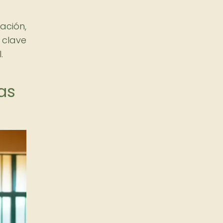
ación,
 clave
.
as