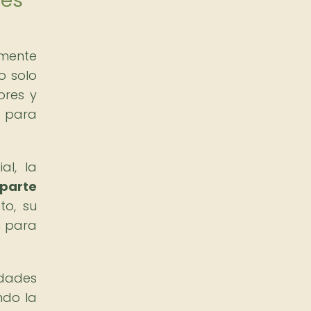
les
mente
o solo
ores y
l para
al, la
parte
to, su
n para
dades
ndo la