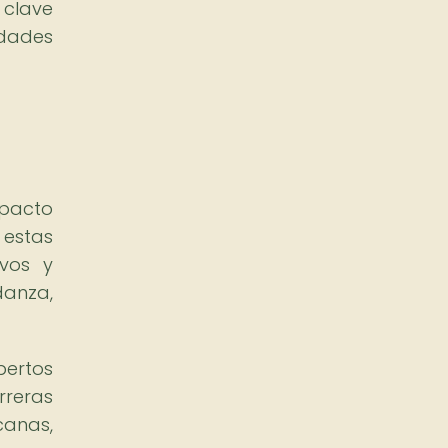
 clave
idades
mpacto
 estas
ivos y
danza,
pertos
rreras
canas,