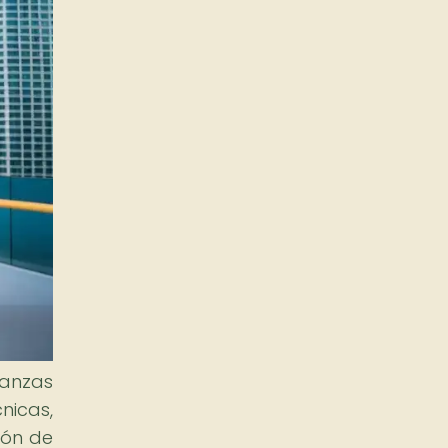
danzas
nicas,
ión de