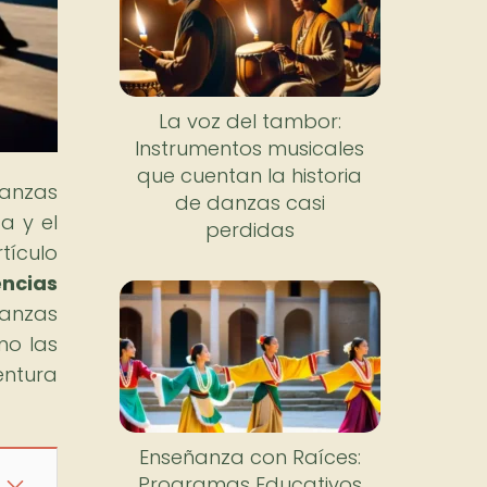
La voz del tambor:
Instrumentos musicales
que cuentan la historia
danzas
de danzas casi
a y el
perdidas
tículo
ncias
danzas
mo las
entura
Enseñanza con Raíces:
Programas Educativos