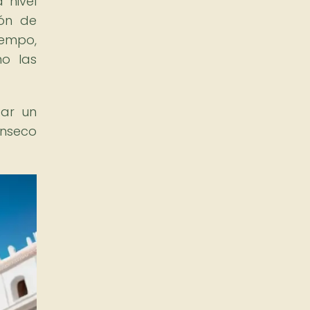
 nivel
ión de
iempo,
o las
tar un
ínseco