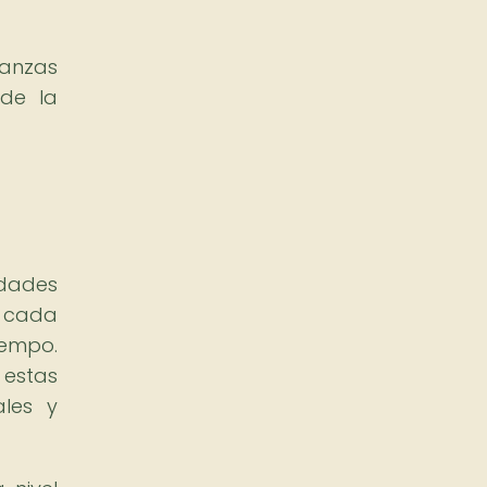
danzas
 de la
idades
, cada
iempo.
 estas
ales y