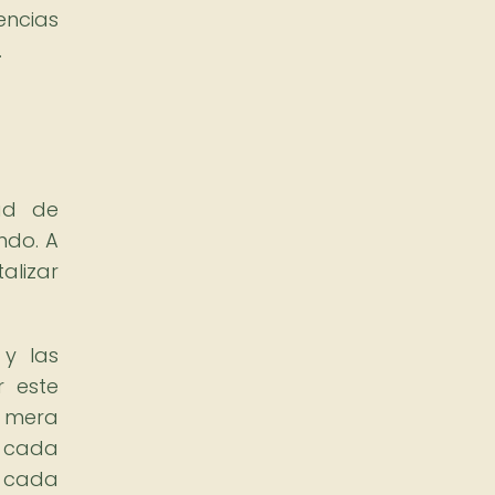
encias
.
dad de
ndo. A
alizar
 y las
r este
a mera
a cada
 cada