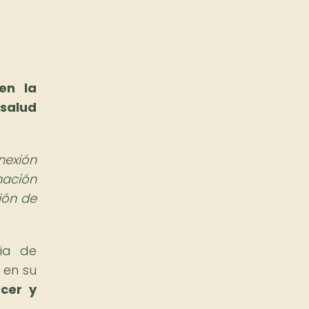
en la
salud
nexión
nación
ión de
ia de
 en su
cer y