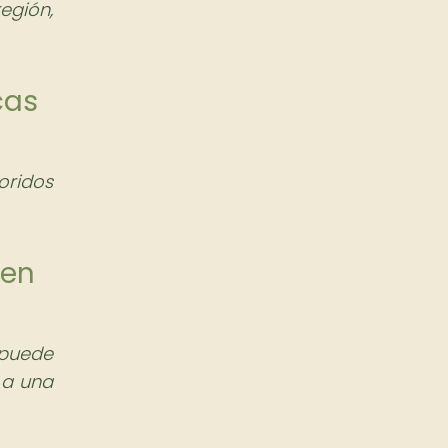
egión,
cas
oridos
 en
 puede
 a una