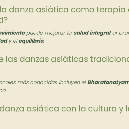
e la danza asiática como terapia
d?
ovimiento
puede mejorar la
salud integral
al pro
dad
y el
equilibrio
.
e las danzas asiáticas tradicion
ionales más conocidas incluyen el
Bharatanatya
na.
danza asiática con la cultura y 