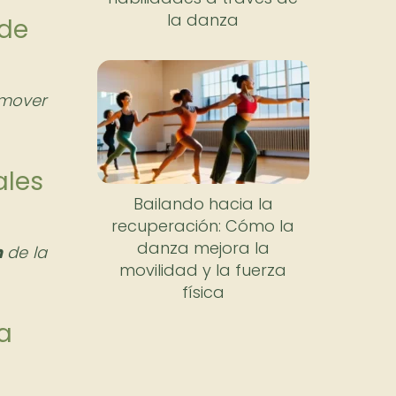
la danza
 de
mover
ales
Bailando hacia la
recuperación: Cómo la
danza mejora la
m
de la
movilidad y la fuerza
física
la