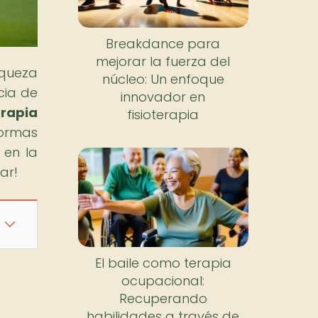
Breakdance para
mejorar la fuerza del
iqueza
núcleo: Un enfoque
cia de
innovador en
erapia
fisioterapia
formas
 en la
ar!
El baile como terapia
ocupacional:
Recuperando
habilidades a través de