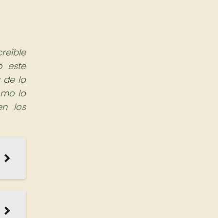
reíble
o este
 de la
ómo la
en los