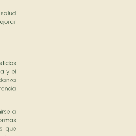
 salud
ejorar
ficios
a y el
 danza
rencia
irse a
formas
as que