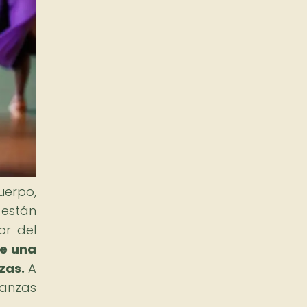
uerpo,
 están
or del
ce una
zas.
A
danzas