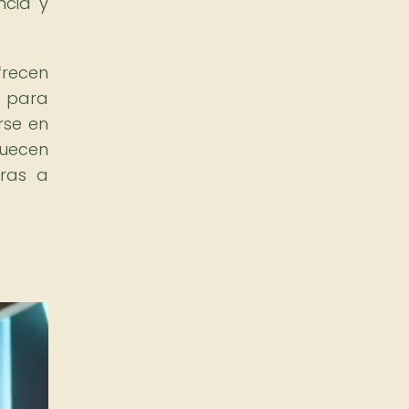
ncia y
frecen
a para
rse en
quecen
uras a