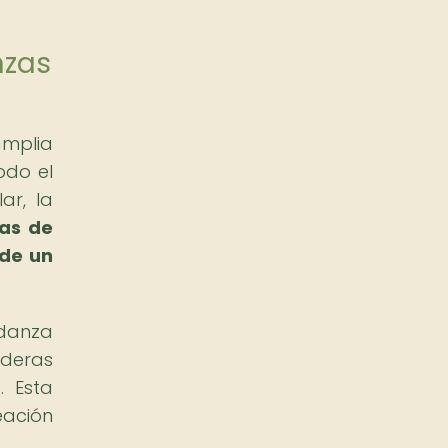
nzas
amplia
odo el
ar, la
ías de
 de un
 danza
aderas
. Esta
eación