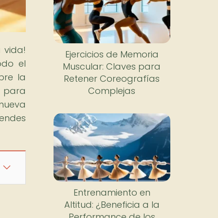
 vida!
Ejercicios de Memoria
odo el
Muscular: Claves para
bre la
Retener Coreografías
e para
Complejas
 nueva
rendes
Entrenamiento en
Altitud: ¿Beneficia a la
Performance de los