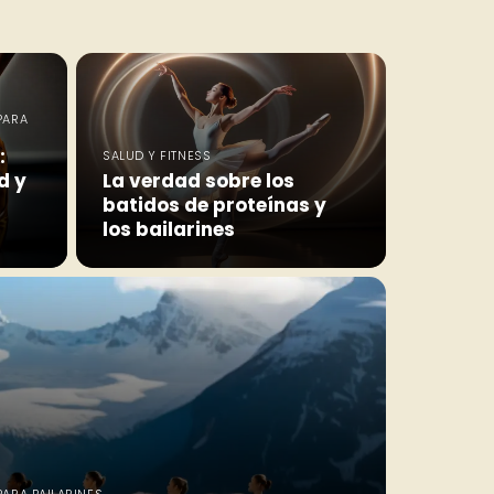
PARA
:
SALUD Y FITNESS
d y
La verdad sobre los
batidos de proteínas y
los bailarines
ARA BAILARINES