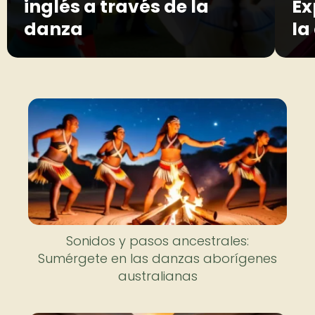
inglés a través de la
Ex
danza
la
Sonidos y pasos ancestrales:
Sumérgete en las danzas aborígenes
australianas