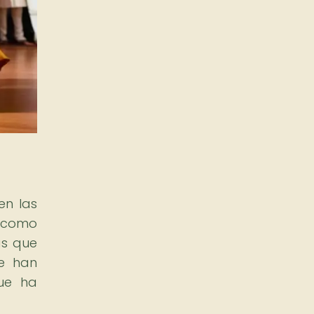
en las
s como
as que
se han
que ha