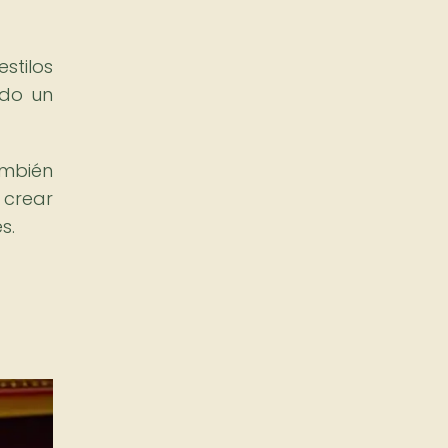
stilos
ndo un
ambién
 crear
s.