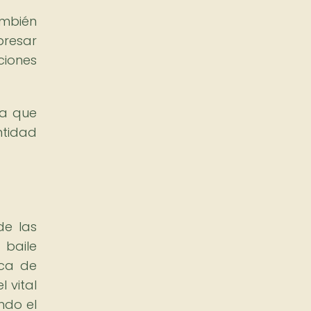
ambién
presar
ciones
za que
ntidad
de las
baile
ica de
 vital
ndo el