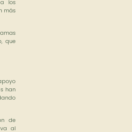
 a los
ón más
ramas
o, que
 apoyo
as han
ndando
ón de
iva al