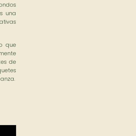
fondos
es una
ativas
no que
amente
tes de
quetes
danza.