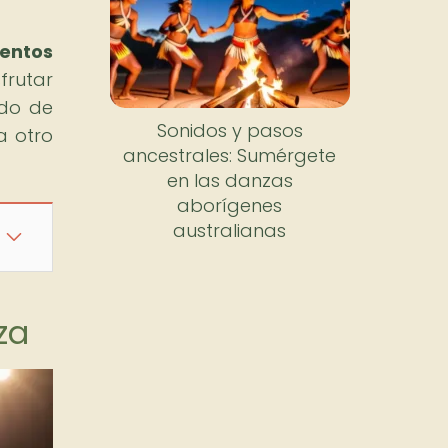
ventos
frutar
ndo de
Sonidos y pasos
a otro
ancestrales: Sumérgete
en las danzas
aborígenes
australianas
za