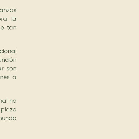
danzas
ora la
te tan
cional
ención
ar son
ones a
nal no
 plazo
 mundo