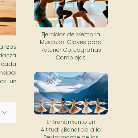
Ejercicios de Memoria
Muscular: Claves para
danzas
Retener Coreografías
 danza
Complejas
e cada
ncipal
rar un
Entrenamiento en
Altitud: ¿Beneficia a la
Performance de los