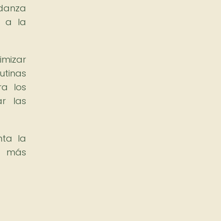
 danza
y a la
imizar
rutinas
ra los
ar las
nta la
to más