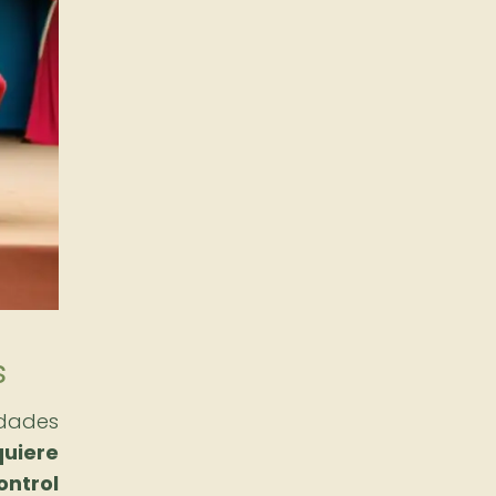
s
idades
quiere
ntrol