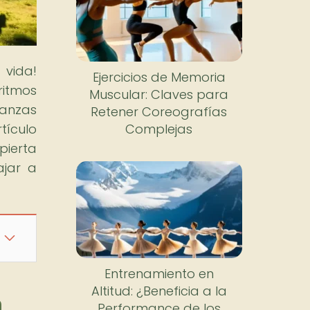
vida!
Ejercicios de Memoria
ritmos
Muscular: Claves para
danzas
Retener Coreografías
tículo
Complejas
spierta
ajar a
Entrenamiento en
Altitud: ¿Beneficia a la
n
Performance de los