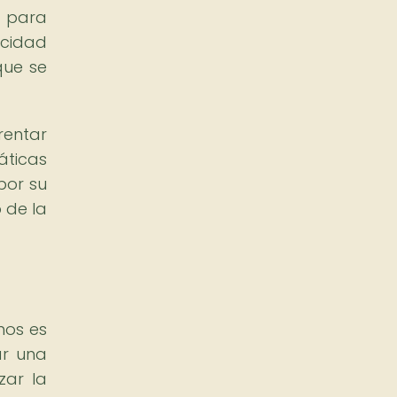
d para
acidad
que se
rentar
áticas
por su
 de la
nos es
ar una
zar la