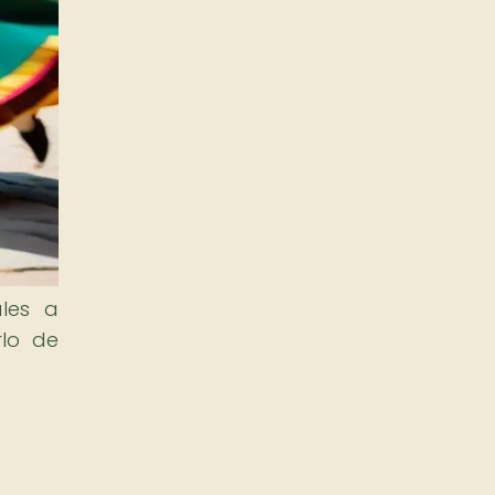
ales a
rlo de