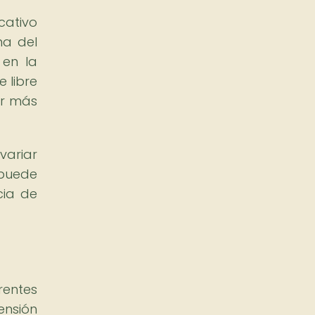
cativo
ma del
 en la
e libre
or más
variar
 puede
cia de
rentes
ensión