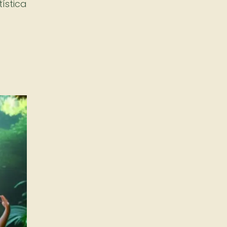
ística
a