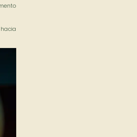
mento
 hacia