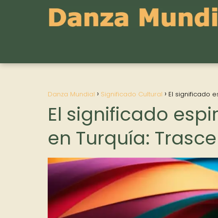
Danza Mundial
Significado Cultural
El significado 
El significado espi
en Turquía: Trasc