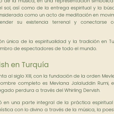
tmo de la música, en una representación simbólica
l sol, así como de la entrega espiritual y la bú
considerada como un acto de meditación en movim
ender su existencia terrenal y conectarse 
ón única de la espiritualidad y la tradición en Tu
sombro de espectadores de todo el mundo.
vish en Turquía
nta al siglo XIII, con la fundación de la orden Mevl
 nombre completo es Mevlana Jalaluddin Rumi, 
 legado perdura a través del Whirling Dervish.
ó en una parte integral de la práctica espiritual
tica con lo divino a través de la música, la poesí