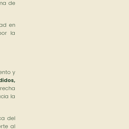
rma de
dad en
por la
ento y
didos,
recha
cia la
ca del
rte al