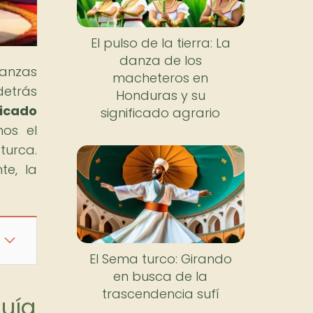
El pulso de la tierra: La
danza de los
danzas
macheteros en
detrás
Honduras y su
ficado
significado agrario
mos el
turca.
te, la
El Sema turco: Girando
en busca de la
trascendencia sufí
quía