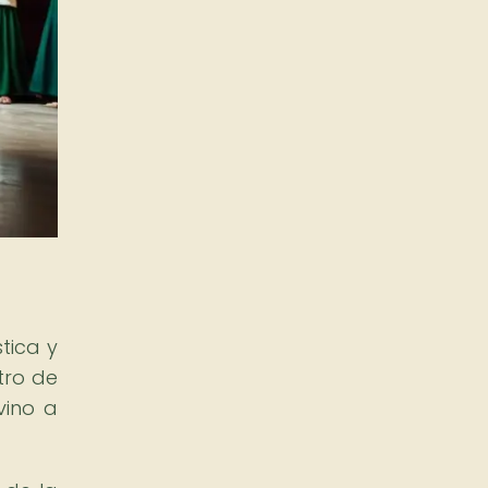
tica y
tro de
vino a