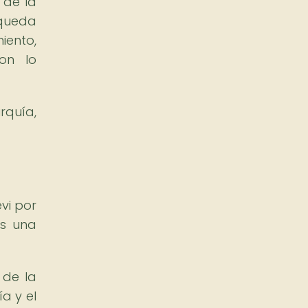
 de la
squeda
iento,
con lo
rquía,
evi por
es una
 de la
a y el