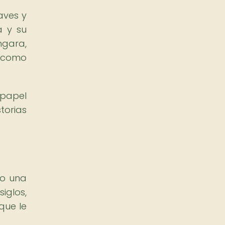
aves y
a y su
ngara,
s como
 papel
torias
mo una
iglos,
que le