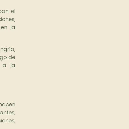
ban el
iones,
 en la
ngría,
rgo de
o a la
 hacen
antes,
iones,