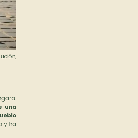
ución,
ngara.
s una
pueblo
a y ha