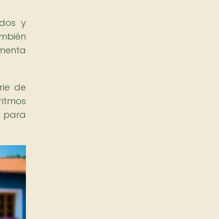
idos y
ambién
imenta
rie de
ritmos
d para