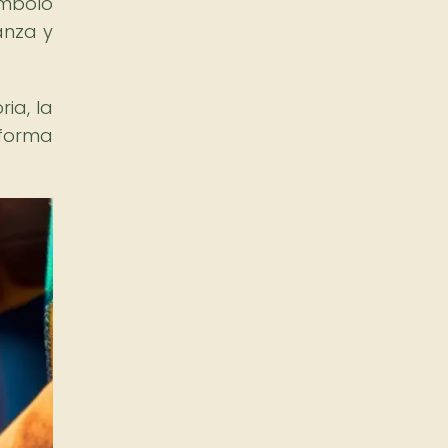
ímbolo
anza y
ia, la
 forma