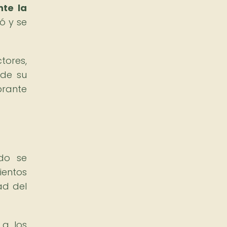
nte la
ó y se
tores,
 de su
brante
udo se
ientos
dad del
 a los