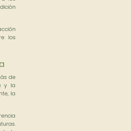
adición
acción
re los
na
más de
a y la
te, la
rencia
turas.