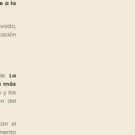
e a la
ovado,
tación
ble.
La
as más
 y los
ón del
tan el
emento