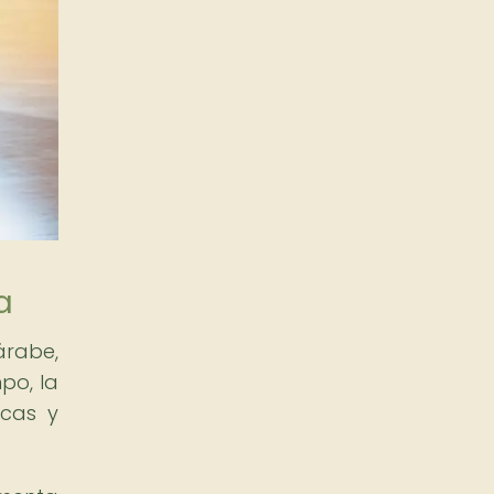
a
árabe,
po, la
icas y