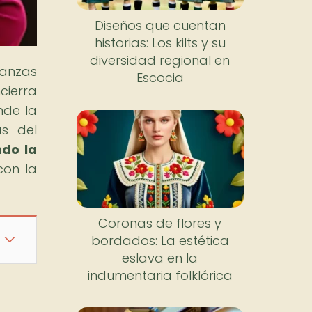
Diseños que cuentan
historias: Los kilts y su
diversidad regional en
danzas
Escocia
cierra
nde la
ás del
ndo la
con la
Coronas de flores y
bordados: La estética
eslava en la
indumentaria folklórica