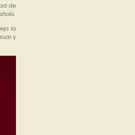
dad de
añola.
leja la
sual y