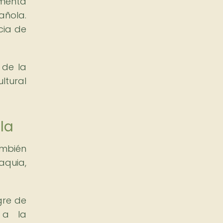
menta
añola.
cia de
 de la
ltural
la
ambién
aquia,
gre de
 a la