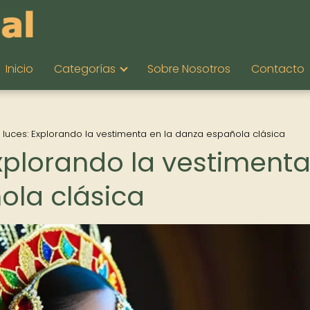
Inicio
Categorías
Sobre Nosotros
Contacto
de luces: Explorando la vestimenta en la danza española clásica
 Explorando la vestiment
ola clásica