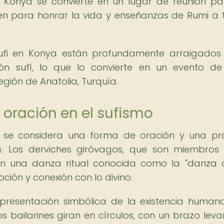
 Konya se convierte en un lugar de reunión pa
nen para honrar la vida y enseñanzas de Rumi a 
l Sufi en Konya están profundamente arraigados
ón sufí, lo que lo convierte en un evento d
región de Anatolia, Turquía.
oración en el sufismo
za se considera una forma de oración y una pr
iva. Los derviches giróvagos, que son miembros
zan una danza ritual conocida como la "danza 
ión y conexión con lo divino.
presentación simbólica de la existencia human
os bailarines giran en círculos, con un brazo lev