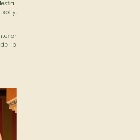
estial.
sol y,
terior
 de la