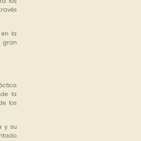
ra los
través
 en la
e gran
áctica
 de la
de los
a y su
antado