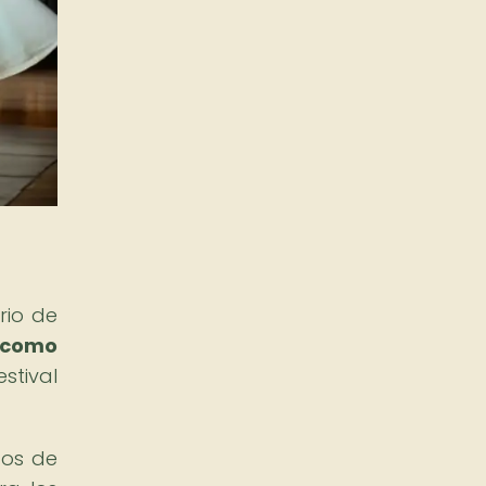
rio de
 como
estival
tos de