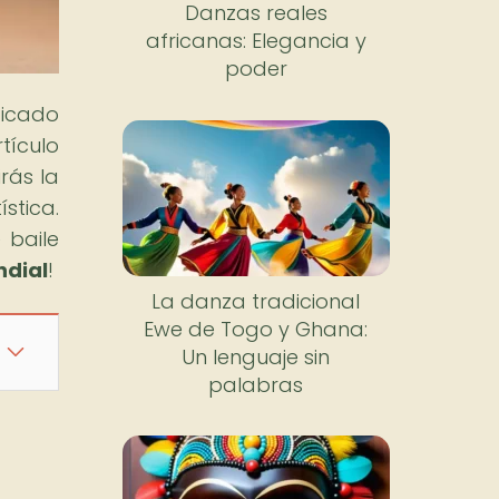
Danzas reales
africanas: Elegancia y
poder
ficado
tículo
irás la
stica.
 baile
dial
!
La danza tradicional
Ewe de Togo y Ghana:
Un lenguaje sin
palabras