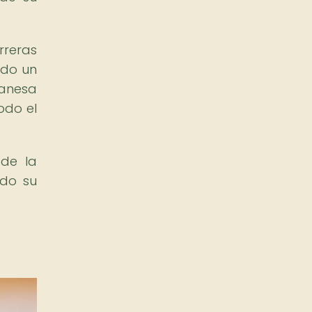
reras
ndo un
hanesa
odo el
 de la
ndo su