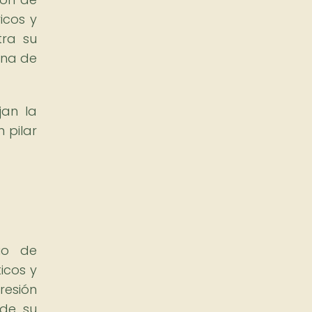
icos y
tra su
ana de
jan la
n pilar
io de
icos y
resión
 de su