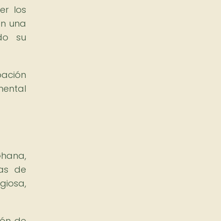
er los
en una
ndo su
pación
mental
Ghana,
ias de
giosa,
ión de