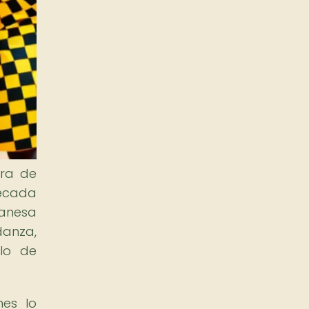
ura de
década
hanesa
danza,
lo de
nes lo