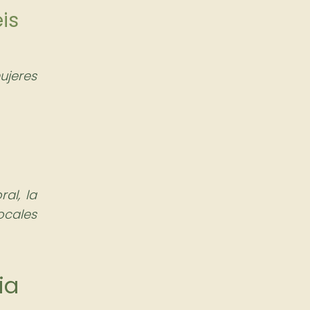
eis
ujeres
al, la
ocales
ia