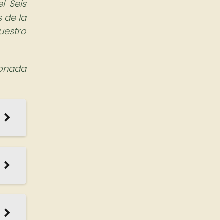
l Seis
 de la
uestro
ionada