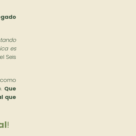
legado
ctando
ica es
l Seis
o como
o.
Que
al que
al
!