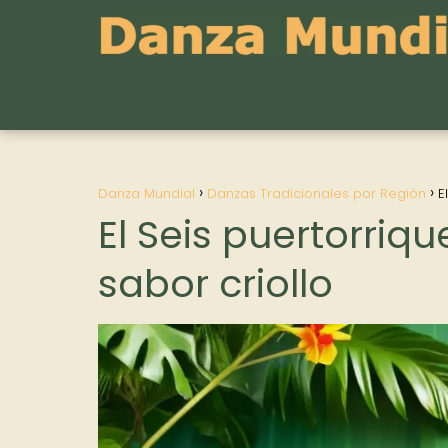
Danza Mundial
Danzas Tradicionales por Región
E
El Seis puertorriq
sabor criollo