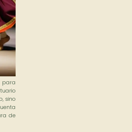
l para
tuario
, sino
cuenta
ura de