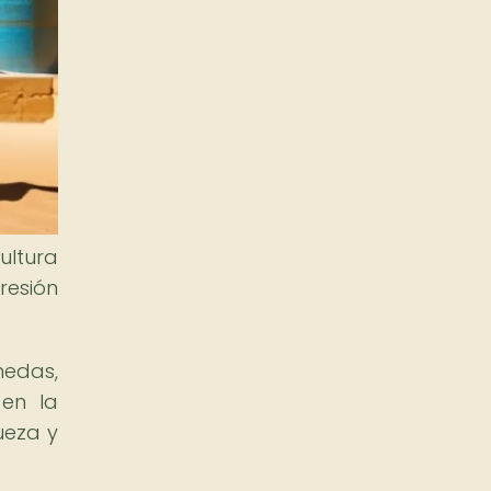
ultura
resión
nedas,
 en la
ueza y