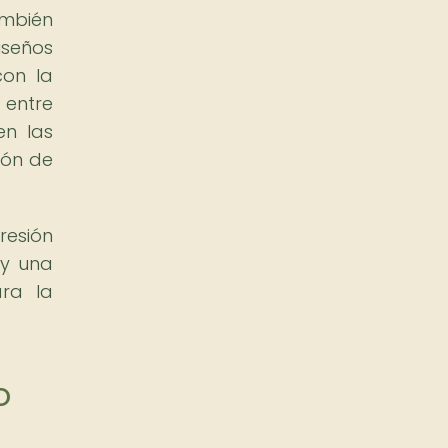
ambién
iseños
con la
 entre
en las
ión de
resión
 y una
ara la
o