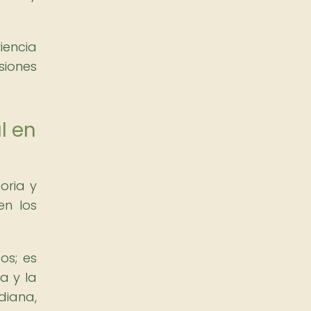
iencia
siones
l en
oria y
en los
os; es
a y la
diana,