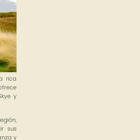
a rica
ofrece
Skye y
egión,
ir sus
anza y