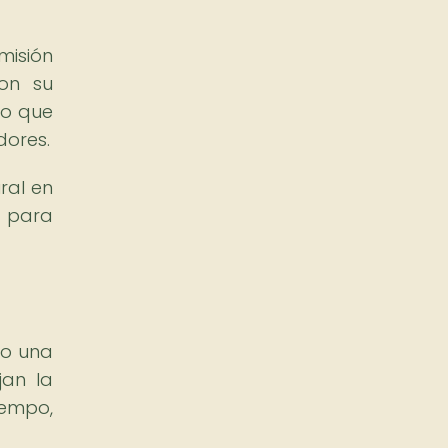
misión
con su
no que
dores.
ral en
a para
do una
jan la
iempo,