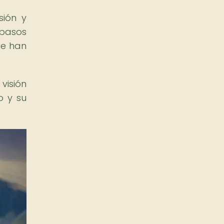
sión y
 pasos
ue han
visión
o y su