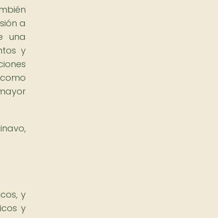
ambién
sión a
ce una
ntos y
ciones
l como
 mayor
inavo,
cos, y
icos y