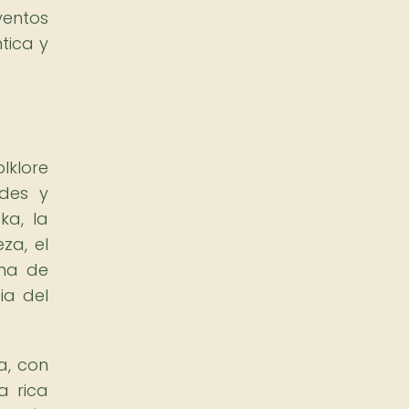
ventos
tica y
klore
ades y
ka, la
za, el
rma de
ia del
a, con
a rica