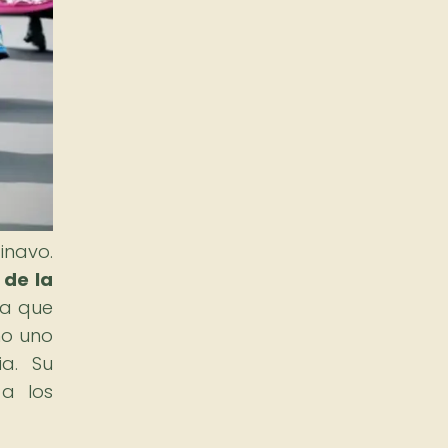
inavo.
 de la
ia que
mo uno
ia. Su
 a los