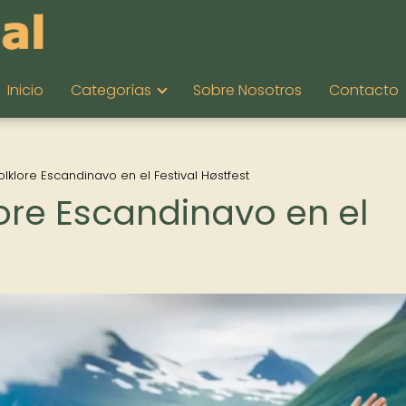
Inicio
Categorías
Sobre Nosotros
Contacto
olklore Escandinavo en el Festival Høstfest
lore Escandinavo en el