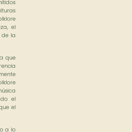
itidos
lturas
lklore
za, el
 de la
ya que
rencia
amente
lklore
música
ido el
que el
o a lo