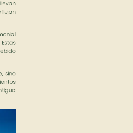
llevan
flejan
monial
 Estas
debido
, sino
ientos
ntigua