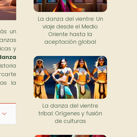
La danza del vientre: Un
viaje desde el Medio
rás un
Oriente hasta la
danzas
aceptación global
icas y
danza
istoria
rcarte
das la
La danza del vientre
tribal: Orígenes y fusión
de culturas