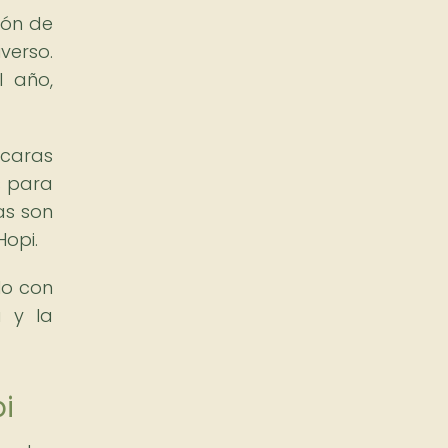
ión de
verso.
l año,
caras
s para
as son
Hopi.
lo con
a y la
pi