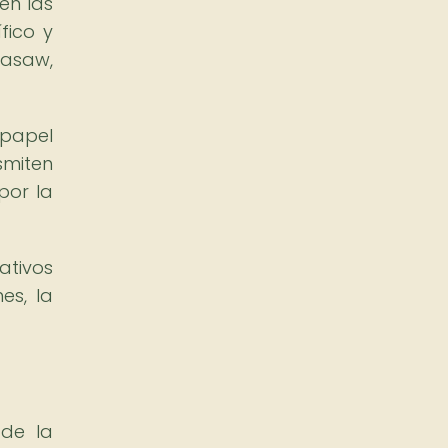
en las
fico y
aasaw,
 papel
smiten
por la
ativos
es, la
 de la