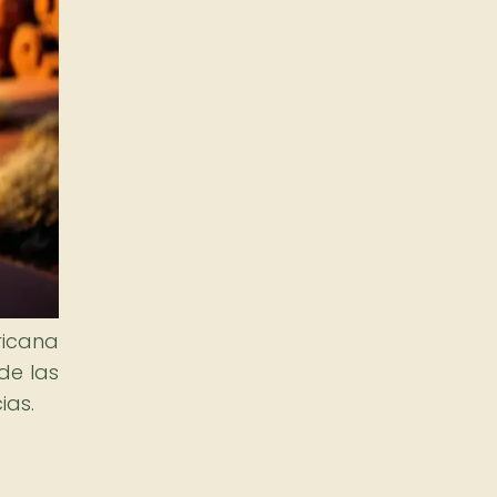
ricana
de las
ias.