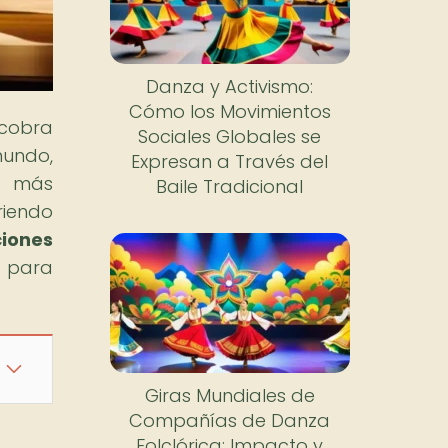
Danza y Activismo:
Cómo los Movimientos
 cobra
Sociales Globales se
mundo,
Expresan a Través del
as más
Baile Tradicional
riendo
iones
e para
Giras Mundiales de
Compañías de Danza
Folclórica: Impacto y