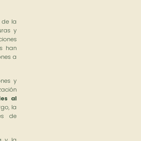
 de la
uras y
ciones
as han
ones a
ones y
zación
es al
go, la
vés de
a y la