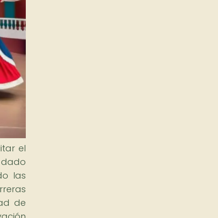
tar el
a dado
do las
rreras
dad de
vación