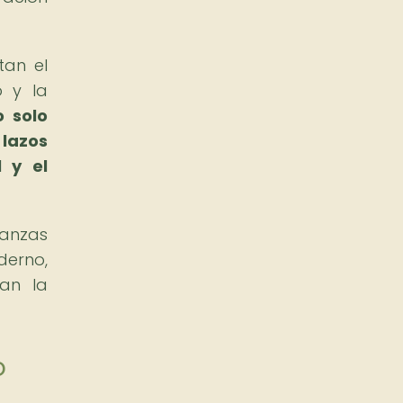
tan el
o y la
o solo
 lazos
 y el
danzas
derno,
tan la
o