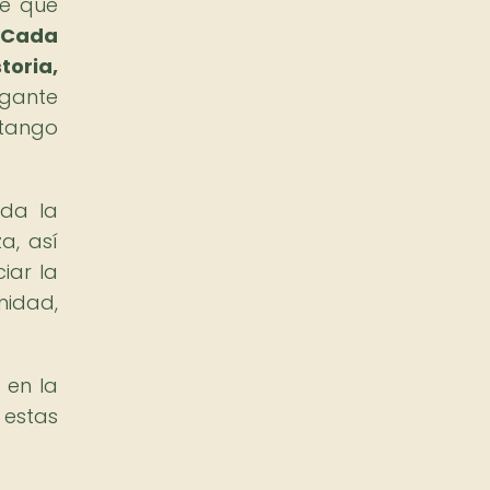
te que
Cada
toria,
egante
 tango
nda la
a, así
iar la
nidad,
 en la
 estas