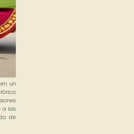
nen un
lórica
siones
 a las
ido de