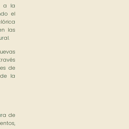
n a la
ndo el
lórica
en las
ral.
uevas
través
les de
de la
ura de
entos,