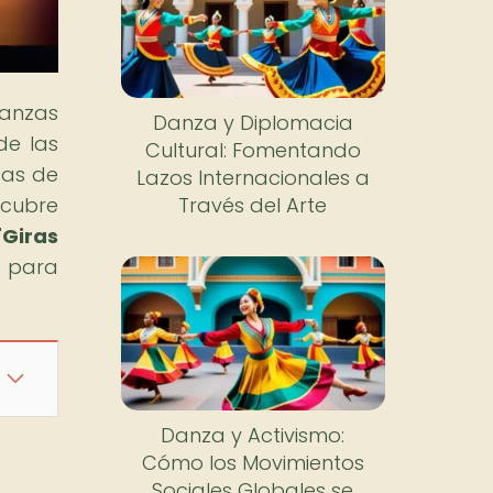
danzas
Danza y Diplomacia
de las
Cultural: Fomentando
eas de
Lazos Internacionales a
scubre
Través del Arte
"
Giras
e para
Danza y Activismo:
Cómo los Movimientos
Sociales Globales se