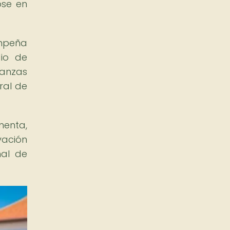
ose en
empeña
dio de
danzas
ral de
menta,
vación
nal de