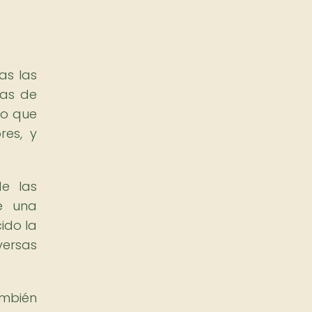
as las
mas de
no que
res, y
de las
de una
ido la
versas
ambién