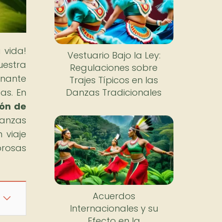
 vida!
Vestuario Bajo la Ley:
uestra
Regulaciones sobre
inante
Trajes Típicos en las
as. En
Danzas Tradicionales
ión de
danzas
 viaje
rosas
Acuerdos
Internacionales y su
Efecto en la