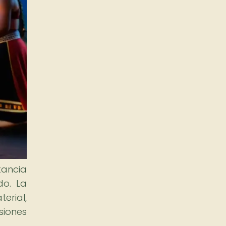
tancia
do. La
erial,
siones