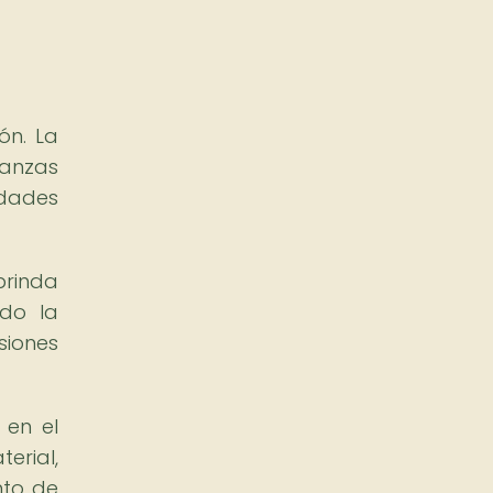
ón. La
danzas
idades
brinda
ndo la
siones
 en el
erial,
nto de