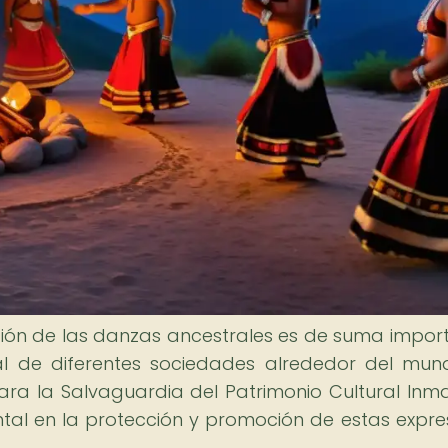
ción de las danzas ancestrales es de suma impor
al de diferentes sociedades alrededor del mun
a la Salvaguardia del Patrimonio Cultural Inmat
l en la protección y promoción de estas expre