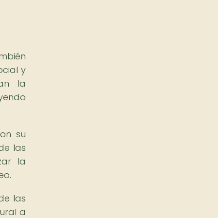
mbién
cial y
jan la
uyendo
on su
de las
ar la
eo.
de las
ural a