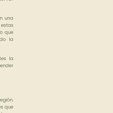
en una
 estas
no que
ndo la
tes la
render
egión.
es que