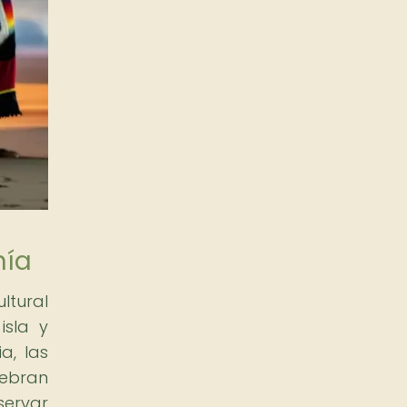
nía
ltural
isla y
a, las
lebran
servar