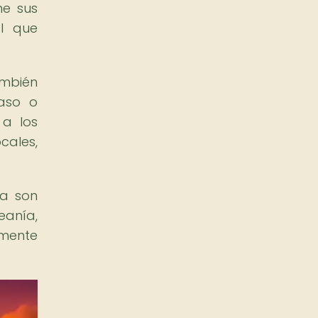
ne sus
al que
ambién
paso o
a los
cales,
da son
eanía,
mente