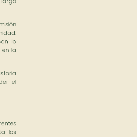
 largo
misión
nidad.
con lo
 en la
storia
der el
rentes
ta los