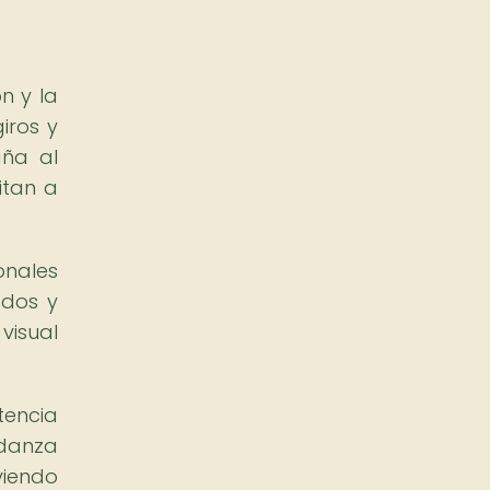
n y la
iros y
aña al
itan a
onales
ados y
visual
tencia
 danza
viendo