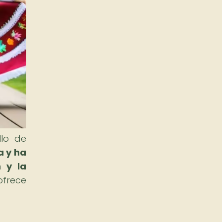
llo de
a y ha
 y la
ofrece