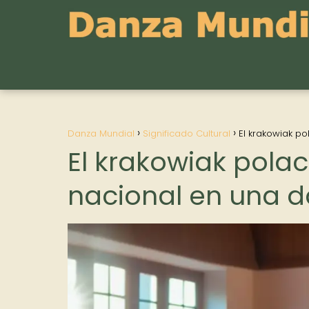
Danza Mundial
Significado Cultural
El krakowiak po
El krakowiak polac
nacional en una d