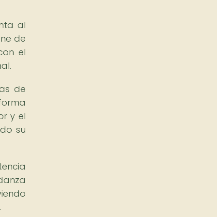
nta al
ene de
con el
al.
ias de
 forma
r y el
ido su
tencia
 danza
viendo
.