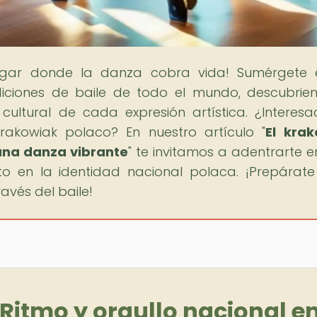
lugar donde la danza cobra vida! Sumérgete 
adiciones de baile de todo el mundo, descubrie
do cultural de cada expresión artística. ¿Interes
krakowiak polaco? En nuestro artículo "
El kra
 una danza vibrante
" te invitamos a adentrarte e
to en la identidad nacional polaca. ¡Prepárat
vés del baile!
 Ritmo y orgullo nacional e