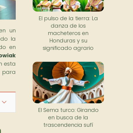
El pulso de la tierra: La
danza de los
en un
macheteros en
ndo la
Honduras y su
ado en
significado agrario
kowiak
n esta
e para
El Sema turco: Girando
en busca de la
trascendencia sufí
n