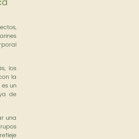
ca
ectos,
arines
rporal
s, los
con la
 es un
uya de
ar una
grupos
efleje