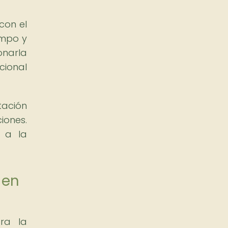
con el
empo y
onarla
cional
tación
iones.
e a la
 en
ra la