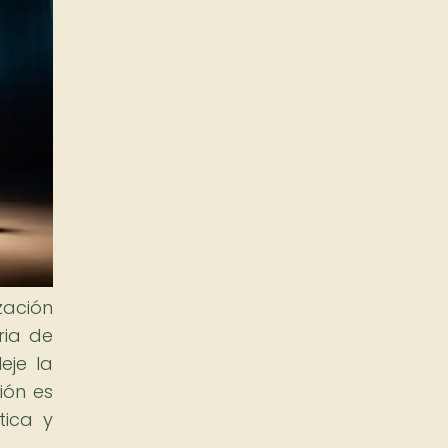
zación
ria de
eje la
ión es
tica y