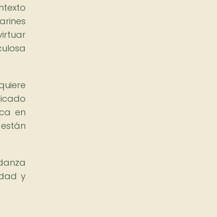
ntexto
arines
irtuar
culosa
quiere
ficado
ica en
están
 danza
idad y