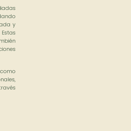
liadas
dando
zada y
 Estas
ambién
ciones
a como
nales,
través