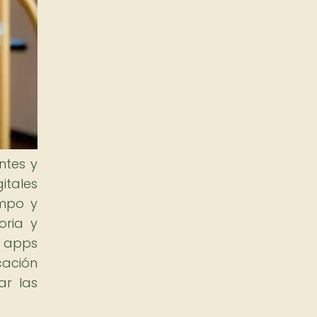
ntes y
itales
empo y
oria y
s apps
cación
ar las