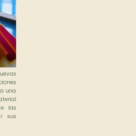
nuevas
ciones
 a una
terial
te las
ar sus