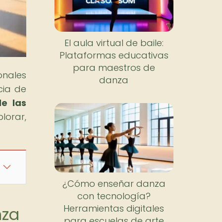
El aula virtual de baile:
Plataformas educativas
para maestros de
onales
danza
cia de
de las
lorar,
¿Cómo enseñar danza
con tecnología?
Herramientas digitales
nza
para escuelas de arte