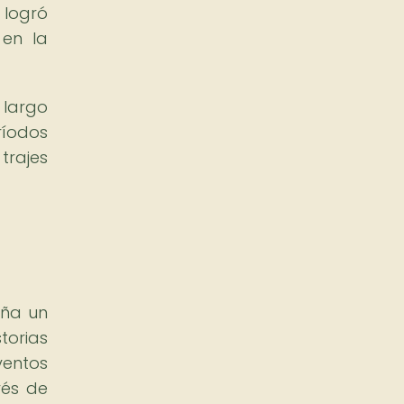
 logró
 en la
 largo
ríodos
trajes
eña un
torias
entos
vés de