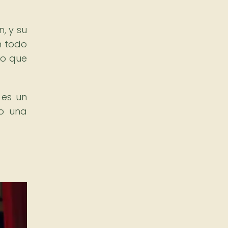
, y su
n todo
lo que
 es un
do una