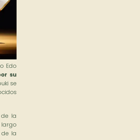
do Edo
or su
uki se
ocidos
 de la
 largo
 de la