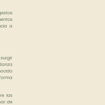
gestos
mentos
ncia a
surgir
 danza
nocido
 forma
re las
sar de