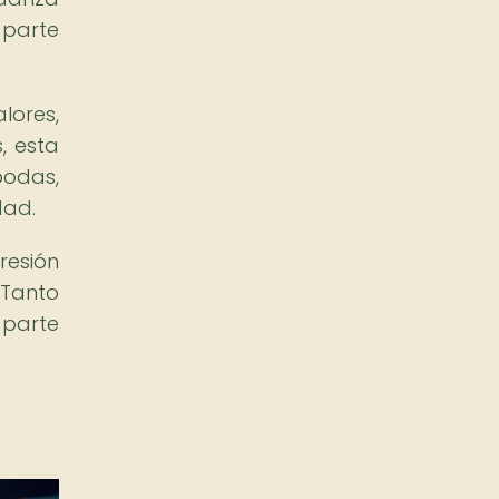
 parte
lores,
, esta
bodas,
dad.
resión
 Tanto
 parte