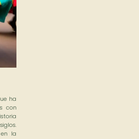
que ha
os con
storia
iglos.
 en la