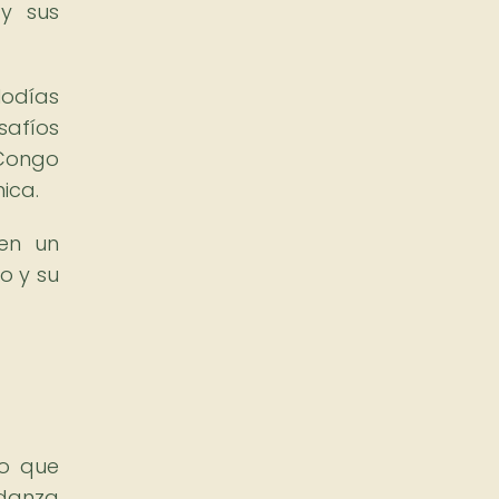
y sus
lodías
safíos
 Congo
ica.
en un
o y su
no que
 danza