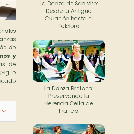
La Danza de San Vito:
Desde la Antigua
Curación hasta el
Folclore
onales
danzas
rás de
mos y
nas de
¡Sigue
ficado
La Danza Bretona:
Preservando la
Herencia Celta de
Francia