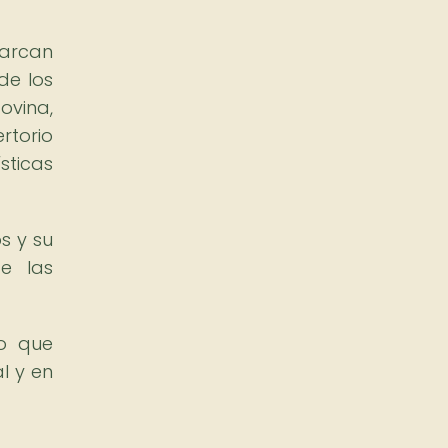
barcan
de los
ovina,
rtorio
sticas
s y su
de las
no que
l y en