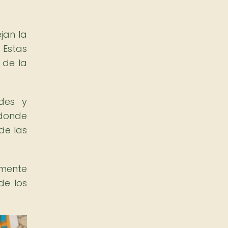
jan la
 Estas
 de la
des y
 donde
de las
amente
de los