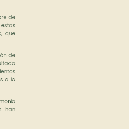
ore de
 estas
s, que
ión de
ultado
ientos
s a lo
imonio
as han