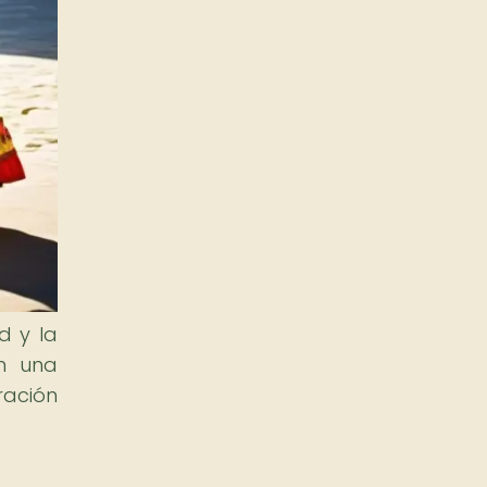
d y la
on una
ración