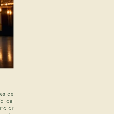
les de
ía del
ollar