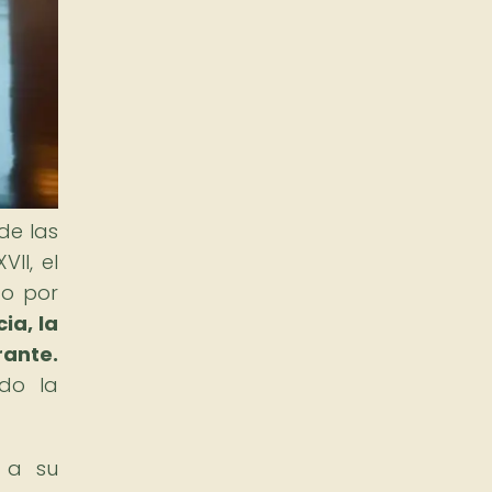
de las
II, el
do por
ia, la
rante.
ndo la
o a su