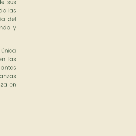
de sus
do las
ia del
unda y
 única
en las
pantes
danzas
nza en