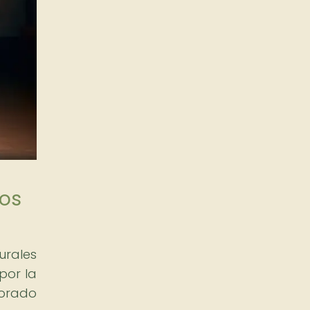
los
urales
por la
orado