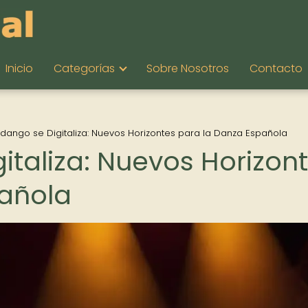
Inicio
Categorías
Sobre Nosotros
Contacto
ndango se Digitaliza: Nuevos Horizontes para la Danza Española
italiza: Nuevos Horizon
pañola