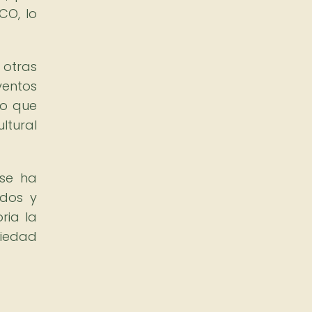
CO, lo
 otras
ventos
no que
ltural
 se ha
ados y
ria la
ciedad