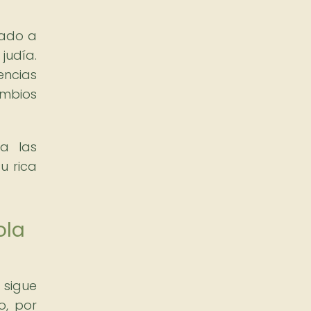
lado a
judía.
encias
ambios
a las
u rica
ola
sigue
o, por