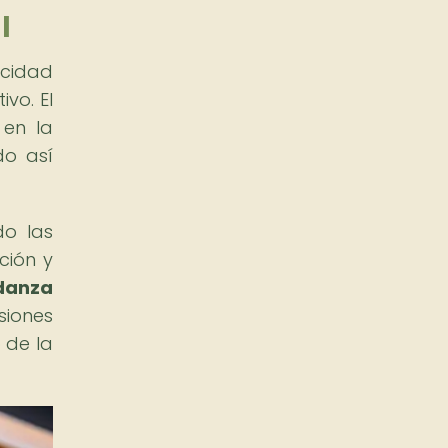
l
acidad
vo. El
 en la
do así
do las
ción y
danza
siones
 de la