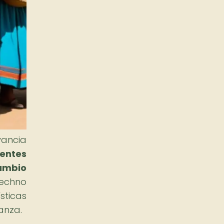
vancia
rentes
ambio
Techno
ticas
anza.