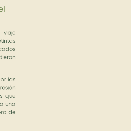
el
 viaje
tintas
icados
dieron
or las
resión
os que
mo una
ora de