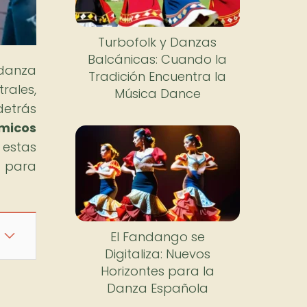
Turbofolk y Danzas
Balcánicas: Cuando la
 danza
Tradición Encuentra la
rales,
Música Dance
detrás
tmicos
 estas
o para
El Fandango se
Digitaliza: Nuevos
Horizontes para la
Danza Española