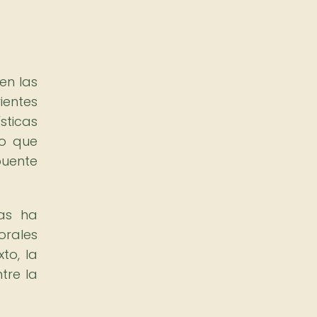
en las
ientes
sticas
po que
puente
ras ha
orales
to, la
tre la